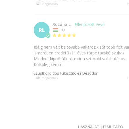
Megosztás
H
Rozália L.
RL
HU
Idáig nem vált be tovább vakarözik sőt több folt van
ismeretlen eredetű (11 éves törpe tacskó szuka)

Mindent kipróbàltunk már a szteroid volt hatásos.

Kűlsőleg semmi
Ezüstkolloidos Fültisztító és Dezodor
Megosztás
H
HASZNÁLATI ÚTMUTATÓ