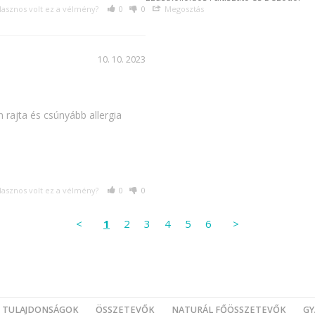
asznos volt ez a vélmény?
0
0
Megosztás
10. 10. 2023
 rajta és csúnyább allergia 
asznos volt ez a vélmény?
0
0
<
1
2
3
4
5
6
>
TULAJDONSÁGOK
ÖSSZETEVŐK
NATURÁL FŐÖSSZETEVŐK
GY