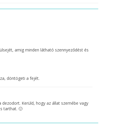
 külsejét, amig minden látható szennyeződést és
a, döntögeti a fejét.
d a dezodort. Kerüld, hogy az állat szemébe vagy
s tarthat. 🙂