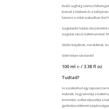
Kiváló segítség számos fülbetegsé
biztosít a füleknek és a hallójára
hasznos a sokat szabadban lévő h
Szagtalanító hatású dezodorként is
szagokat okozó baktériumokat. Má
Ideális kutyáknak, macskáknak, lov
Sötét helyen tárolandó!
100 ml ℮ / 3.38 fl oz
Tudtad?
Az ezüstkolloid egy népszerű termé
működik, hogy lebontja a baktéri
enzimeket, ezáltal elpusztítja a ba
gyulladáscsökkentő tulajdonságair