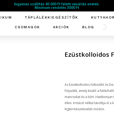
Ingyenes szállítás 40.000 Ft feletti vásárlás esetén.
Minimum rendelés 3000 Ft
TIKUM
TÁPLÁLÉKKIEGÉSZÍTŐK
KUTYAHO
CSOMAGOK
AKCIÓK
BLOG
Ezüstkolloidos F
Az Ezüstkolloidos Fültisztító és D
folyadék, amely kiváló a fülek/hall
mancsokat és a bőrt. Hatékonyan 
ellen. Irritáció nélkül távolítja el a
legtermészetesebb módon.