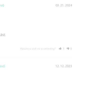
03. 21. 2024
ást.
Hasznos volt ez a vélmény?
1
0
12. 12. 2023