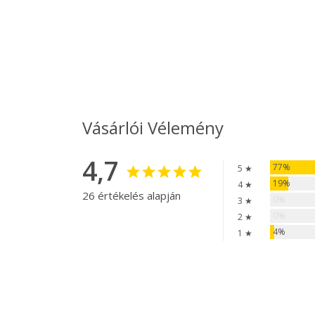
Vásárlói Vélemény
4,7
77%
5 ★
19%
4 ★
26 értékelés alapján
0%
3 ★
0%
2 ★
4%
1 ★