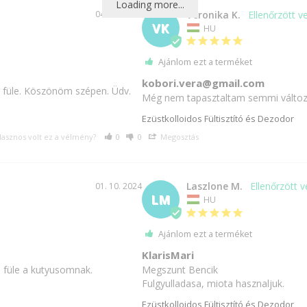
Loading more...
p
n
04. 16. 2024
Veronika K.
o
VK
HU
l
ó
Ajánlom ezt a terméket
kobori.vera@gmail.com
 füle. Köszönöm szépen. Üdv. 
Még nem tapasztaltam semmi változ
Ezüstkolloidos Fültisztító és Dezodor
asznos volt ez a vélmény?
0
0
Megosztás
Laszlone M.
01. 10. 2024
LM
HU
Ajánlom ezt a terméket
KlarisMari
a füle a kutyusomnak.

Megszunt Bencik

Fulgyulladasa, miota hasznaljuk.
Ezüstkolloidos Fültisztító és Dezodor