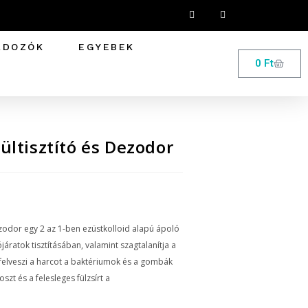
RDOZÓK
EGYEBEK
0
Ft
ültisztító és Dezodor
ezodor egy 2 az 1-ben ezüstkolloid alapú ápoló
ójáratok tisztításában, valamint szagtalanítja a
felveszi a harcot a baktériumok és a gombák
 koszt és a felesleges fülzsírt a