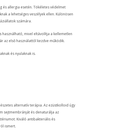
g és allergia esetén. Tökéletes védelmet
toknak a lehetséges veszélyek ellen. Különösen
áziállatok számára.
 használható, mivel eltávolítja a kellemetlen
r az első használattól kezdve működik.
aknak és nyulaknak is.
szetes alternatív terápia. Az ezüstkolloid úgy
um sejtmembránját és denaturálja az
ktériumot. Kiváló antibakteriális és
ól ismert.