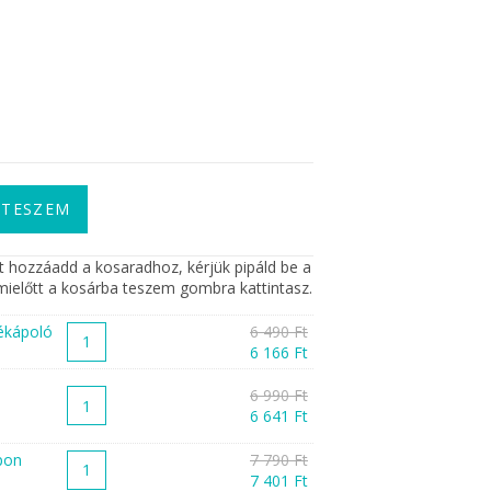
 TESZEM
 hozzáadd a kosaradhoz, kérjük pipáld be a
mielőtt a kosárba teszem gombra kattintasz.
ékápoló
6 490
Ft
6 166
Ft
6 990
Ft
6 641
Ft
pon
7 790
Ft
7 401
Ft