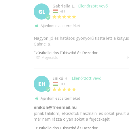
Gabriella L.
GL
HU
Ajánlom ezt a terméket
Nagyon jó és hatásos gyönyörű tiszta lett a kutyus
Gabriella.
Ezüstkolloidos Fültisztító és Dezodor
Megosztás
H
Enikő H.
EH
HU
Ajánlom ezt a terméket
enikoh@freemail.hu
jónak találom, elkezdtük használni és sokat javult 
már nem rázza olyan sokat a fejecskéjét.
Ezüstkolloidos Fültisztító és Dezodor