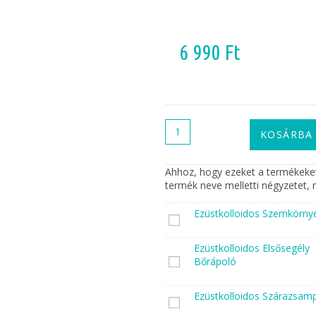
6 990
Ft
KOSÁRBA
Ahhoz, hogy ezeket a termékeket
termék neve melletti négyzetet, 
Ezüstkolloidos Szemkörny
E
z
ü
Ezüstkolloidos Elsősegély
s
E
Bőrápoló
t
z
k
ü
Ezüstkolloidos Szárazsam
o
s
E
l
t
z