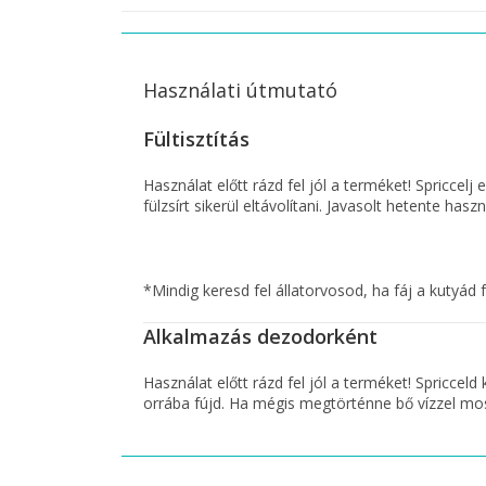
Használati útmutató
Fültisztítás
Használat előtt rázd fel jól a terméket! Spricce
fülzsírt sikerül eltávolítani. Javasolt hetente h
*Mindig keresd fel állatorvosod, ha fáj a kutyád
Alkalmazás dezodorként
Használat előtt rázd fel jól a terméket! Spriccel
orrába fújd. Ha mégis megtörténne bő vízzel mosd 