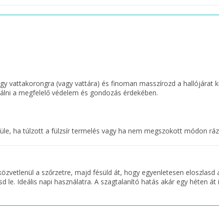
lj egy vattakorongra (vagy vattára) és finoman masszírozd a hallójárat
asználni a megfelelő védelem és gondozás érdekében.
 füle, ha túlzott a fülzsír termelés vagy ha nem megszokott módon rázz
d közvetlenül a szőrzetre, majd fésüld át, hogy egyenletesen eloszlas
le. Ideális napi használatra. A szagtalanító hatás akár egy héten át i