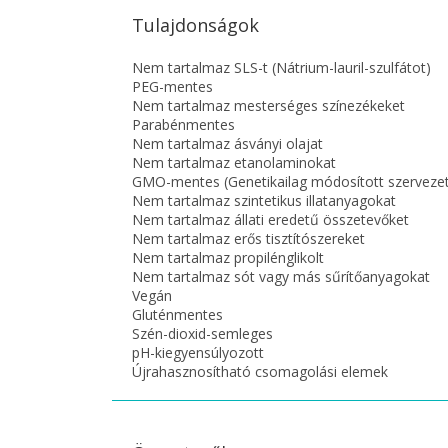
Tulajdonságok
Nem tartalmaz SLS-t (Nátrium-lauril-szulfátot)
PEG-mentes
Nem tartalmaz mesterséges színezékeket
Parabénmentes
Nem tartalmaz ásványi olajat
Nem tartalmaz etanolaminokat
GMO-mentes (Genetikailag módosított szervezete
Nem tartalmaz szintetikus illatanyagokat
Nem tartalmaz állati eredetű összetevőket
Nem tartalmaz erős tisztítószereket
Nem tartalmaz propilénglikolt
Nem tartalmaz sót vagy más sűrítőanyagokat
Vegán
Gluténmentes
Szén-dioxid-semleges
pH-kiegyensúlyozott
Újrahasznosítható csomagolási elemek