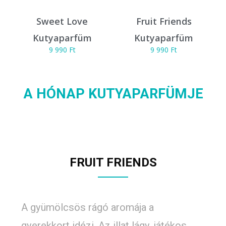
Sweet Love
Fruit Friends
Kutyaparfüm
Kutyaparfüm
9 990
Ft
9 990
Ft
A HÓNAP KUTYAPARFÜMJE
FRUIT FRIENDS
A gyümölcsös rágó aromája a
gyerekkort idézi. Az illat lágy, játékos,