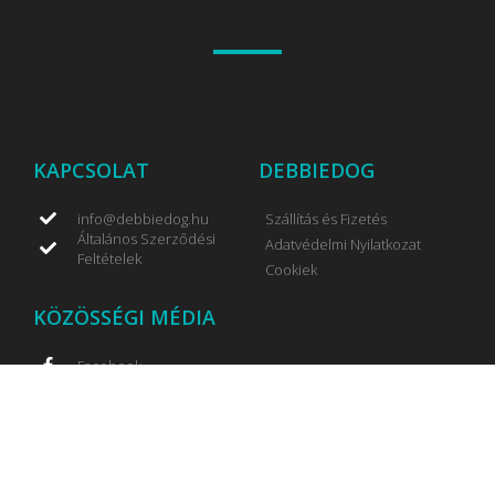
KAPCSOLAT
DEBBIEDOG
info@debbiedog.hu
Szállítás és Fizetés
Általános Szerződési
Adatvédelmi Nyilatkozat
Feltételek
Cookiek
KÖZÖSSÉGI MÉDIA
Facebook
Instagram
Blog