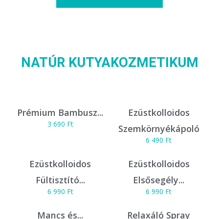
NATÚR KUTYAKOZMETIKUM
Prémium Bambusz...
Ezüstkolloidos
3 690
Ft
Szemkörnyékápoló
6 490
Ft
Ezüstkolloidos
Ezüstkolloidos
Fültisztító...
Elsősegély...
6 990
Ft
6 990
Ft
Mancs és...
Relaxáló Spray